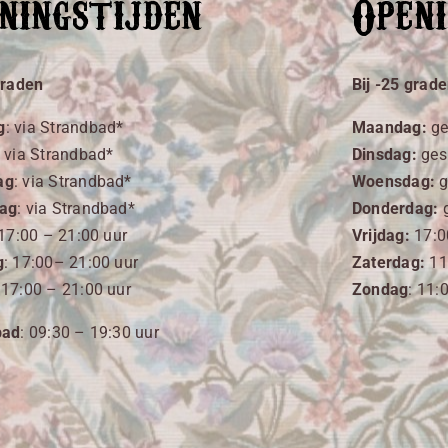
ningstijden
Openi
graden
Bij -25 grad
g
:
via Strandbad*
Maandag:
ge
:
via Strandbad*
Dinsdag:
ges
ag
:
via Strandbad*
Woensdag:
g
ag
:
via Strandbad*
Donderdag:
g
 17
:00
– 21:00 uur
Vrijdag:
17:0
g
: 17
:00
– 21:00 uur
Zaterdag:
11
 17
:00
– 21:00 uur
Zondag
: 11:
bad
: 09:30 – 19:30 uur