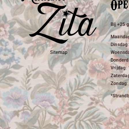
Ope
Bij +25 
Maanda
Dinsdag
Woensd
Sitemap
Donderd
Vrijdag
:
Zaterda
Zondag
:
*Strand