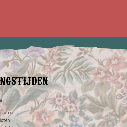
ngstijden
en
sloten
loten