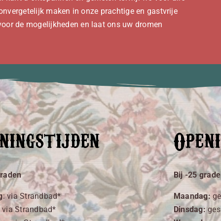
nvergetelijk maken in onze prachtige en gastvrije
oor de mogelijkheden en laat ons uw dromen
ningstijden
Openi
graden
Bij -25 grad
g
:
via Strandbad*
Maandag:
ge
:
via Strandbad*
Dinsdag:
ges