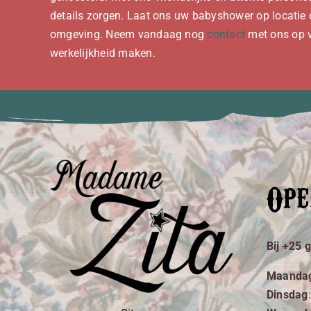
details zorgen. Laat ons uw babyshower op locatie o
omgeving. Neem vandaag nog
contact
met ons op v
werkelijkheid maken.
Ope
Bij +25 
Maanda
Dinsdag