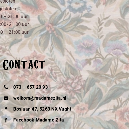
esloten
esloten
0 – 21:00 uur
:00- 21:00 uur
00 – 21:00 uur
Contact
073 – 657 20 93
welkom@madamezita.nl
Boslaan 47, 5263 NX Vught
Facebook Madame Zita