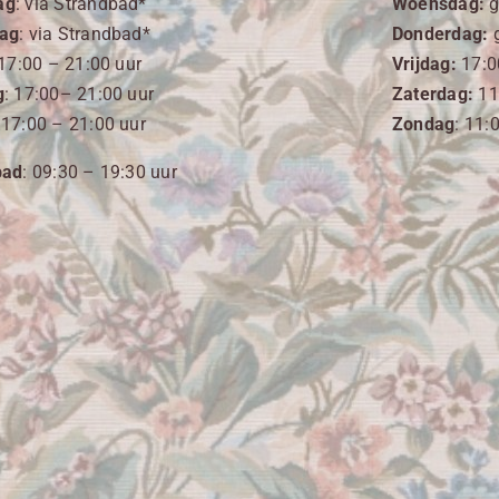
ag
:
via Strandbad*
Woensdag:
g
ag
:
via Strandbad*
Donderdag:
g
 17
:00
– 21:00 uur
Vrijdag:
17:0
g
: 17
:00
– 21:00 uur
Zaterdag:
11
 17
:00
– 21:00 uur
Zondag
: 11:
bad
: 09:30 – 19:30 uur