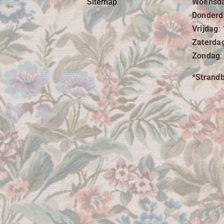
Woensd
Sitemap
Donderd
Vrijdag
:
Zaterda
Zondag
:
*Strand